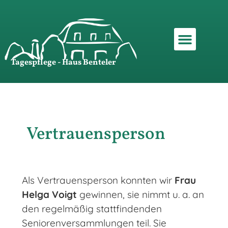
Zum
Inhalt
springen
Tagespflege - Haus Benteler
Vertrauensperson
Als Vertrauensperson konnten wir
Frau
Helga Voigt
gewinnen, sie nimmt u. a. an
den regelmäßig stattfindenden
Seniorenversammlungen teil. Sie